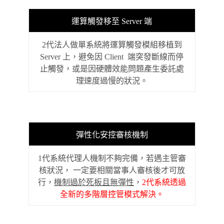
運算觸發移至 Server 端
2代法人做單系統將運算觸發模組移植到
Server 上，避免因 Client 端突發斷線而停
止觸發，或是因硬體效能問題產生委託處
理速度過慢的狀況。
彈性化安控審核機制
1代系統代理人機制不夠完備，若遇主管審
核狀況， 一定要相關當事人審核後才可放
行，
機制過於死板且無彈性
，
2代系統透過
全新的多階層控管模式解決。