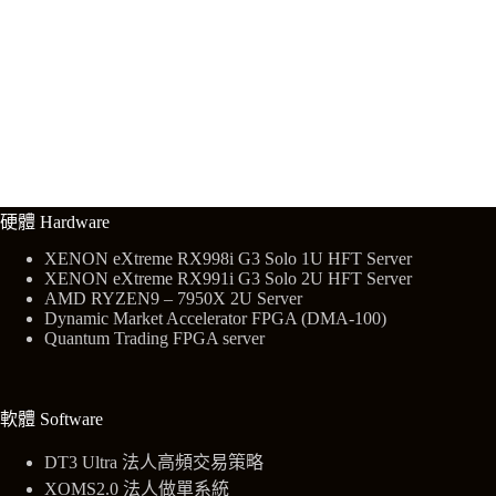
硬體 Hardware
XENON eXtreme RX998i G3 Solo 1U HFT Server
XENON eXtreme RX991i G3 Solo 2U HFT Server
AMD RYZEN9 – 7950X 2U Server
Dynamic Market Accelerator FPGA (DMA-100)
Quantum Trading FPGA server
軟體 Software
DT3 Ultra 法人高頻交易策略
XOMS2.0 法人做單系統