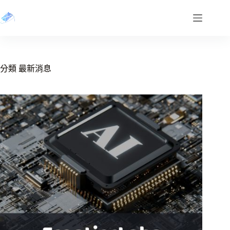
跳
至
主
要
內
容
分類
最新消息