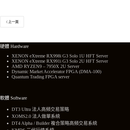
上一頁
硬體 Hardware
XENON eXtreme RX998i G3 Solo 1U HFT Server
XENON eXtreme RX991i G3 Solo 2U HFT Server
AMD RYZEN9 – 7950X 2U Server
Dynamic Market Accelerator FPGA (DMA-100)
Quantum Trading FPGA server
軟體 Software
DT3 Ultra 法人高頻交易策略
XOMS2.0 法人做單系統
DT4 Alpha / Builder 複合策略高頻交易系統